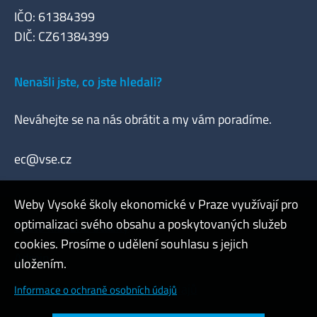
IČO: 61384399
DIČ: CZ61384399
Nenašli jste, co jste hledali?
Neváhejte se na nás obrátit a my vám poradíme.
ec@vse.cz
Weby Vysoké školy ekonomické v Praze využívají pro
optimalizaci svého obsahu a poskytovaných služeb
Často kladené otázky
cookies. Prosíme o udělení souhlasu s jejich
Admin
uložením.
Cookies a ochrana osobních údajů
Informace o ochraně osobních údajů