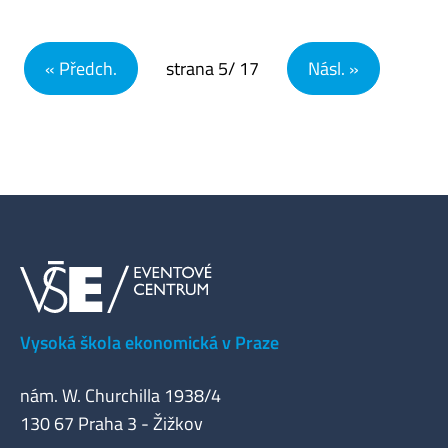
Navigace pro příspěvky
« Předch.
strana
5
/ 17
Násl. »
Vysoká škola ekonomická v Praze
nám. W. Churchilla 1938/4
130 67 Praha 3 - Žižkov