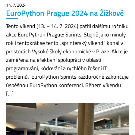
14. 7. 2024
EuroPython Prague 2024 na Žižkově
Tento víkend (13. – 14. 7. 2024) patřil dalšímu ročníku
akce EuroPython Prague: Sprints. Stejně jako minulý
rok i tentokrát se tento „sprinterský víkend” konal v
prostorách Vysoké školy ekonomické v Praze. Akce je
zaměřena na efektivní spolupráci v oblasti
programování, kódování a rychlého řešení IT
problémů. EuroPython Sprints každoročně zakončuje
úspěšnou EuroPython konferenci. Během víkendu
[…]