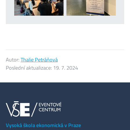
Autor:
Thalie Petráňová
Poslední aktualizace:
19. 7. 2024
Vysoká škola ekonomická v Praze