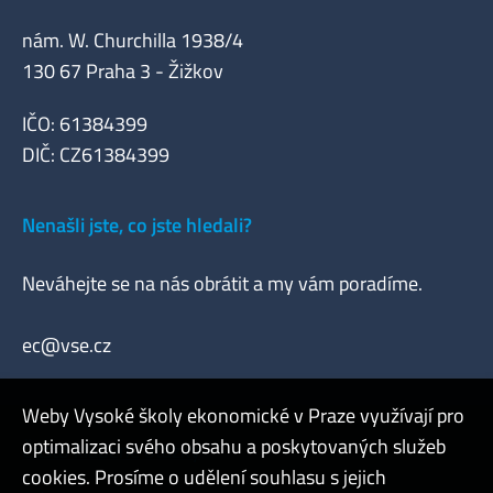
nám. W. Churchilla 1938/4
130 67 Praha 3 - Žižkov
IČO: 61384399
DIČ: CZ61384399
Nenašli jste, co jste hledali?
Neváhejte se na nás obrátit a my vám poradíme.
ec@vse.cz
Weby Vysoké školy ekonomické v Praze využívají pro
optimalizaci svého obsahu a poskytovaných služeb
Často kladené otázky
cookies. Prosíme o udělení souhlasu s jejich