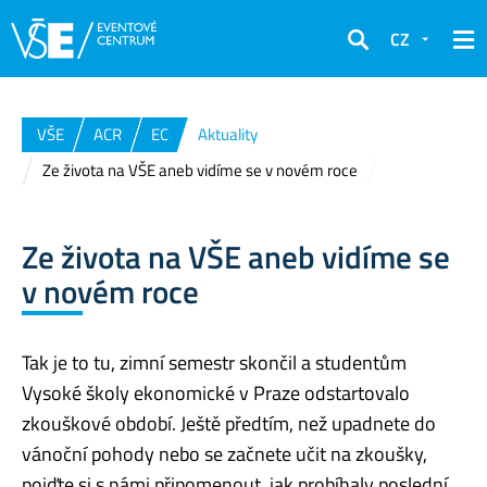
CZ
Hledat
VŠE
ACR
EC
Aktuality
Ze života na VŠE aneb vidíme se v novém roce
Ze života na VŠE aneb vidíme se
v novém roce
Tak je to tu, zimní semestr skončil a studentům
Vysoké školy ekonomické v Praze odstartovalo
zkouškové období. Ještě předtím
, než upadne
te
do
vánoční pohody nebo se začne
t
e učit na zkoušky,
pojď
te
si
s námi
připomenout, jak probíhaly poslední