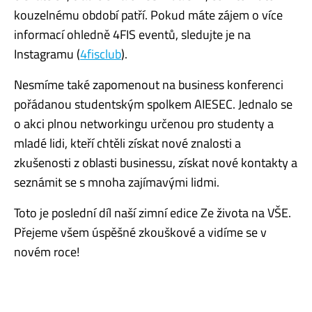
kouzelnému období patří.
Pokud máte zájem o více
informací ohledně 4FIS eventů, sledujte je na
Instagramu (
4fisclub
).
Nesmíme také zapomenout na
b
usiness konferenci
pořádanou studentským spolkem AIESEC. Jednalo se
o akci plnou networkingu určenou pro studenty a
mladé lidi
, kteří chtěli získat nové znalosti a
zkušenosti z oblasti businessu
, získat nové kontakty a
seznámit se s mnoha zajímavými lidmi.
Toto je poslední díl naší zimní edice Ze života na VŠE.
Přejeme
všem úspěšné zkouškové a vidíme se v
novém roce!