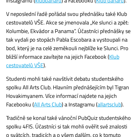
Instagramu (
klubdanaru
) a Facebooku (
Klub daňařů
).
V neposlední řadě pořádal svou přednášku také Klub
cestovatelů VŠE. Akce se jmenovala „Ke slunci a zpět:
Kolumbie, Ekvádor a Panama”.
Účastníci přednášky se
tak vydali po stopách Pabla
Escobara
a vystoupali na
bod, který je na celé zeměkouli nejblíže ke Slunci.
Pro
bližší informace zavítejte na jejich Facebook (
Klub
cestovatelů VŠE
).
Studenti mohli také navštívit debatu studentského
spolku All
Arts
Club. Hlavním přednášejícím byl Tigran
Hovakimyanem
.
Více informací najdete na jejich
Facebooku (
All Arts Club
) a Instagramu (
allartsclub
).
Tradičně se konal také vánoční
PubQuiz
studentského
spolku 4FIS. Účastníci si tak mohli ověřit své znalosti
o svátcích, tradicích
a o všem dalším, co k tomuto