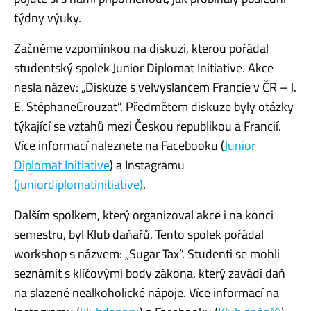
týdny výuky.
Začněme vzpomínkou na
diskuzi
, k
terou pořádal
studentský spolek Junior Diplomat
Initiative
. Akce
nesla název: „
Diskuze
s velvyslancem Francie v ČR
– J.
E.
Stéphane
Crouzat
”. Předmětem
diskuze
byly otázky
týkající se vztahů mezi Českou republikou a Francií.
Více informací naleznete na Facebooku (
Junior
Diplomat Initiative
) a Instagramu
(juniordiplomatinitiative)
.
Dalším spolkem, který organizoval akce i na konci
semestru, byl Klub
daňařů
. Tento spolek pořádal
workshop s názvem: „
Sugar
Tax”.
Studenti se mohli
seznámit s klíčovými body zákona, který zavádí daň
na slazené nealkoholické nápoje.
Více informací na