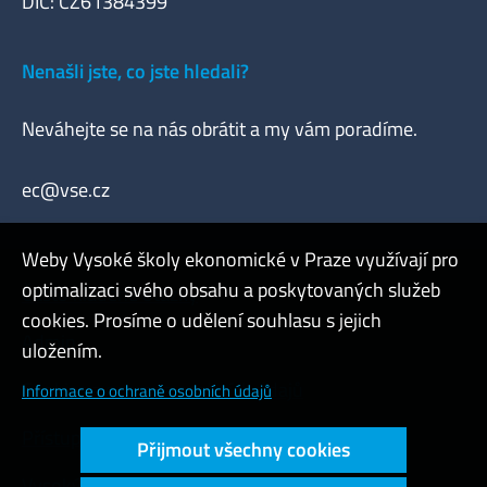
DIČ: CZ61384399
Nenašli jste, co jste hledali?
Neváhejte se na nás obrátit a my vám poradíme.
ec@vse.cz
Weby Vysoké školy ekonomické v Praze využívají pro
optimalizaci svého obsahu a poskytovaných služeb
Často kladené otázky
cookies. Prosíme o udělení souhlasu s jejich
Admin
uložením.
Cookies a ochrana osobních údajů
Informace o ochraně osobních údajů
Přístupnost webu
Přijmout všechny cookies
Vysoký kontrast