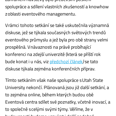
spolupráce a sdílení vlastních zkušeností a knowhow
z oblasti eventového managementu.
V rámci tohoto setkání se také uskutečnila významná
diskuse, jež se týkala současných světových trendů
eventového průmyslu a jež byla pro obě strany velmi
prospěšná. V návaznosti na právě probíhající
konferenci na zdejší univerzitě (která se příští rok
bude konat i u nás, viz
předchozí článek
)
se tato
diskuse týkala zejména konferenčních příprav.
Tímto setkáním však naše spolupráce s Utah State
University nekončí. Plánovaná jsou již další setkání, a
to zejména online, během kterých budou obě
Eventová centra sdílet své poznatky, včetně inovací, a
to společně s celými svými týmy. Věříme, že v