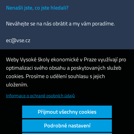
Nenašli jste, co jste hledali?
Neváhejte se na nás obrátit a my vám poradíme.
ec@vse.cz
Weby Vysoké školy ekonomické v Praze využívají pro
optimalizaci svého obsahu a poskytovaných služeb
Často kladené otázky
cookies. Prosíme o udělení souhlasu s jejich
Admin
uložením.
Cookies a ochrana osobních údajů
Informace o ochraně osobních údajů
Přístupnost webu
Přijmout všechny cookies
Vysoký kontrast
Podrobné nastavení