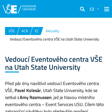
CZ
Hledat
VŠE
ACR
EC
Aktuality
Vedoucí Eventového centra VŠE na Utah State University
Vedoucí Eventového centra VŠE
na Utah State University
Před pár dny navštívil vedoucí Eventového centra
VŠE,
Pavel Kolesár
, Utah State University, kde se
setkal s
Amy Rasmussen
, jež je hlavou místního
eventového centra – Event Services USU. Cílem této
zahraniční návštěvy bylo především posílení