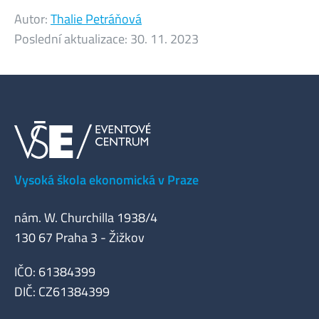
Autor:
Thalie Petráňová
Poslední aktualizace:
30. 11. 2023
Vysoká škola ekonomická v Praze
nám. W. Churchilla 1938/4
130 67 Praha 3 - Žižkov
IČO: 61384399
DIČ: CZ61384399