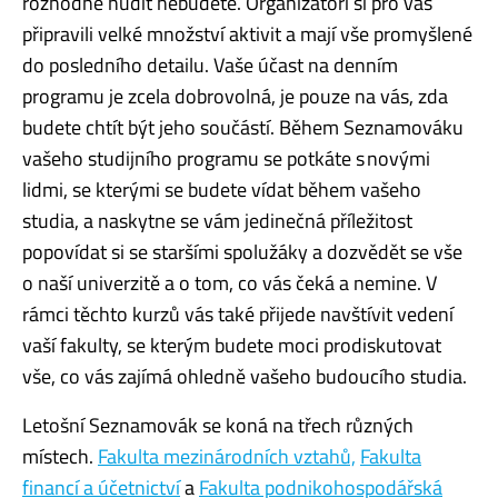
rozhodně nudit nebudete. Organizátoři si pro vás
připravili velké množství aktivit a mají vše promyšlené
do posledního detailu. Vaše účast na denním
programu je zcela dobrovolná, je pouze na vás, zda
budete chtít být jeho součástí. Během Seznamováku
vašeho studijního programu se potkáte s novými
lidmi, se kterými se budete vídat během vašeho
studia, a naskytne se vám jedinečná příležitost
popovídat si se staršími spolužáky a dozvědět se vše
o naší univerzitě a o tom, co vás čeká a nemine. V
rámci těchto kurzů vás také přijede navštívit vedení
vaší fakulty, se kterým budete moci prodiskutovat
vše, co vás zajímá ohledně vašeho budoucího studia.
Letošní Seznamovák se koná na třech různých
místech.
Fakulta mezinárodních vztahů,
Fakulta
financí a účetnictví
a
Fakulta podnikohospodářská