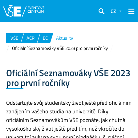
CZ
Hledat
VŠE
ACR
EC
Aktuality
Oficiální Seznamováky VŠE 2023 pro první ročníky
Oficiální Seznamováky VŠE 2023
pro první ročníky
Odstartujte svůj studentský život ještě před oficiálním
zahájením vašeho studia na univerzitě. Díky
oficiálním Seznamovákům VŠE poznáte, jak chutná
vysokoškolský život ještě před tím, než vkročíte do
univerzitní auly na svou první přednášku, či cvičení.